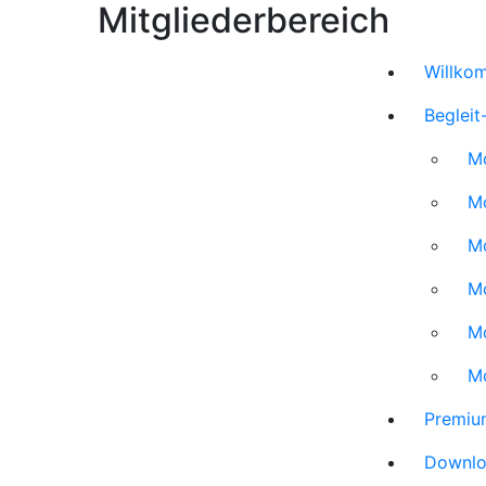
Mitgliederbereich
Willko
Beglei
Mo
Mo
Mo
M
Mo
Mo
Premiu
Downl