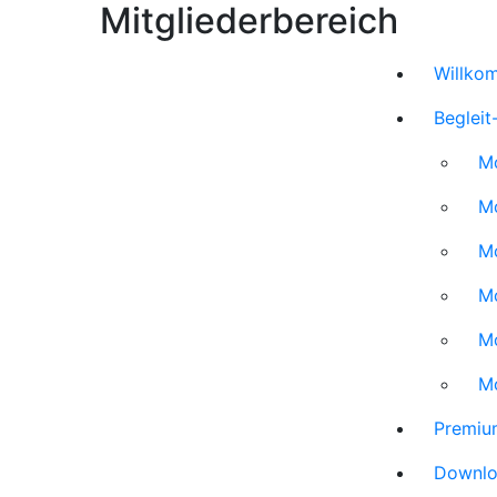
Mitgliederbereich
Willko
Beglei
Mo
Mo
Mo
M
Mo
Mo
Premiu
Downl