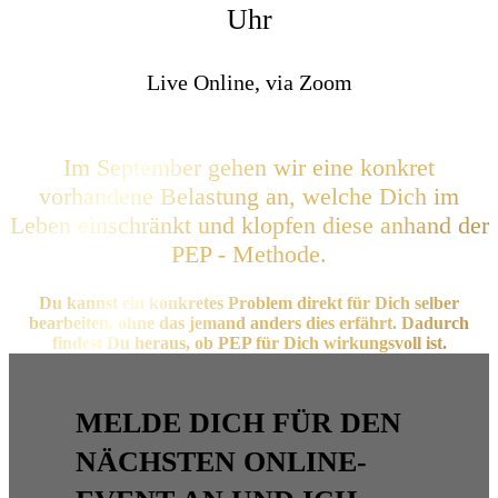
Uhr
Live Online, via Zoom
Im September gehen wir eine konkret
vorhandene Belastung an, welche Dich im
Leben einschränkt und klopfen diese anhand der
PEP - Methode.
Du kannst ein konkretes Problem direkt für Dich selber
bearbeiten, ohne das jemand anders dies erfährt. Dadurch
findest Du heraus, ob PEP für Dich wirkungsvoll ist.
MELDE DICH FÜR DEN
NÄCHSTEN ONLINE-