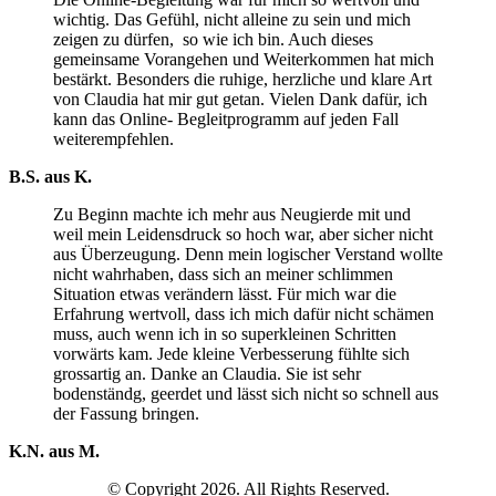
wichtig. Das Gefühl, nicht alleine zu sein und mich
zeigen zu dürfen,
so wie ich bin. Auch dieses
gemeinsame Vorangehen und Weiterkommen hat mich
bestärkt. Besonders die ruhige, herzliche und klare Art
von Claudia hat mir gut getan. Vielen Dank dafür, ich
kann das Online- Begleitprogramm auf jeden Fall
weiterempfehlen.
B.S. aus K.
Zu Beginn machte ich mehr aus Neugierde mit und
weil mein Leidensdruck so hoch war, aber sicher nicht
aus Überzeugung. Denn mein logischer Verstand wollte
nicht wahrhaben, dass sich an meiner schlimmen
Situation etwas verändern lässt. Für mich war die
Erfahrung wertvoll, dass ich mich dafür nicht schämen
muss, auch wenn ich in so superkleinen Schritten
vorwärts kam. Jede kleine Verbesserung fühlte sich
grossartig an. Danke an Claudia. Sie ist sehr
bodenständg, geerdet und lässt sich nicht so schnell aus
der Fassung bringen.
K.N. aus M.
© Copyright 2026. All Rights Reserved.