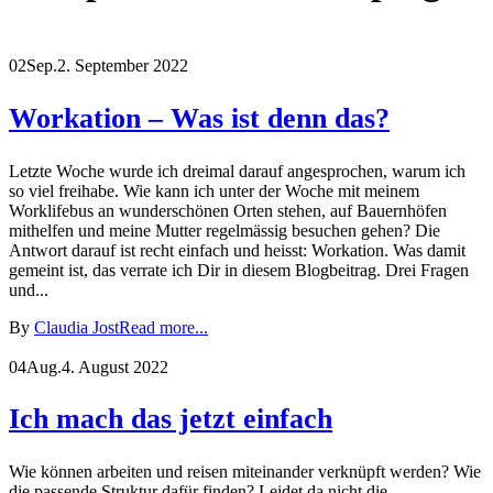
02
Sep.
2. September 2022
Workation – Was ist denn das?
Letzte Woche wurde ich dreimal darauf angesprochen, warum ich
so viel freihabe. Wie kann ich unter der Woche mit meinem
Worklifebus an wunderschönen Orten stehen, auf Bauernhöfen
mithelfen und meine Mutter regelmässig besuchen gehen? Die
Antwort darauf ist recht einfach und heisst: Workation. Was damit
gemeint ist, das verrate ich Dir in diesem Blogbeitrag. Drei Fragen
und...
By
Claudia Jost
Read more...
04
Aug.
4. August 2022
Ich mach das jetzt einfach
Wie können arbeiten und reisen miteinander verknüpft werden? Wie
die passende Struktur dafür finden? Leidet da nicht die