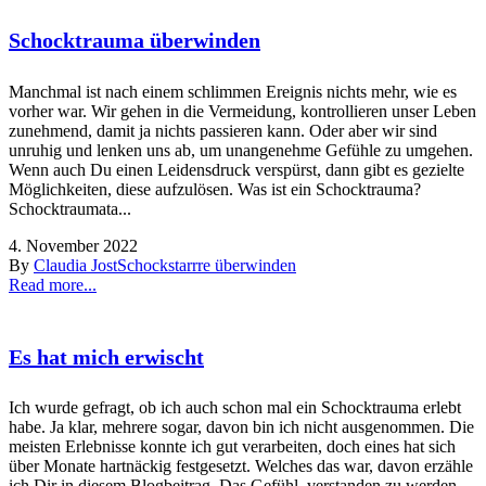
Schocktrauma überwinden
Manchmal ist nach einem schlimmen Ereignis nichts mehr, wie es
vorher war. Wir gehen in die Vermeidung, kontrollieren unser Leben
zunehmend, damit ja nichts passieren kann. Oder aber wir sind
unruhig und lenken uns ab, um unangenehme Gefühle zu umgehen.
Wenn auch Du einen Leidensdruck verspürst, dann gibt es gezielte
Möglichkeiten, diese aufzulösen. Was ist ein Schocktrauma?
Schocktraumata...
4. November 2022
By
Claudia Jost
Schockstarrre überwinden
Read more...
Es hat mich erwischt
Ich wurde gefragt, ob ich auch schon mal ein Schocktrauma erlebt
habe. Ja klar, mehrere sogar, davon bin ich nicht ausgenommen. Die
meisten Erlebnisse konnte ich gut verarbeiten, doch eines hat sich
über Monate hartnäckig festgesetzt. Welches das war, davon erzähle
ich Dir in diesem Blogbeitrag. Das Gefühl, verstanden zu werden