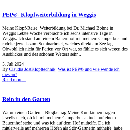
PEP®- Klopfweiterbildung in Weggis
Meine Klopf-Reise: Weiterbildung bei Dr. Michael Bohne in
Weggis Letzte Woche verbrachte ich sechs intensive Tage in
Weggis. Ich stand auf einem Bauernhof mit meinem Camperbus und
radelte jeweils zum Seminarhotel, welches direkt am See lag.
Obwohl ich nicht für Ferien vor Ort war, so fühlte es sich wegen des
Ausblickes und des schönen Wetters sehr...
3. Juli 2024
By
Claudia Jost
Klopftechnik
,
Was ist PEP® und wie wende ich
dies an?
Read more...
Rein in den Garten
Warum einen Garten – Blogbeitrag Meine Kund:innen fragen
jeweils nach, ob ich mit meinem Camperbus aktuell auf einem
Bauernhof stehe und was ich auf dem Hof mithelfe. Da ich
mittlerweile auf mehreren Höfen als Stör-Gärtnerin mithelfe, habe