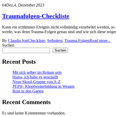
04
Dez.
4. Dezember 2023
Traumafolgen-Checkliste
Kann ein schlimmes Ereignis nicht vollständig verarbeitet werden, s
werde, was denn Trauma-Folgen genau sind und wie sich diese zeigen 
By
Claudia Jost
Checkliste
,
Selbsttest
,
Trauma-Folgen
Read more...
Suchen
Suchen
Recent Posts
Mit sich selber im Reinen sein
Hurra, ich habe es geschafft
Neue Skool-Gruppe von A-Z
PEP®- Klopfweiterbildung in Weggis
Rein in den Garten
Recent Comments
Es sind keine Kommentare vorhanden.